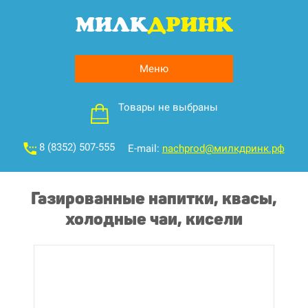
Меню
Товары не выбраны
8 (8352) 507-555
E-mail:
nachprod@милкдринк.рф
Газированные напитки, квасы,
холодные чаи, кисели