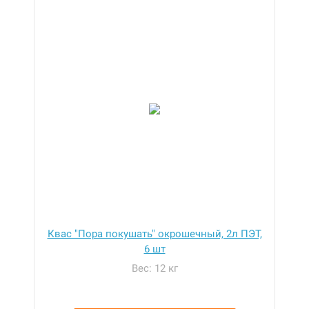
Квас "Пора покушать" окрошечный, 2л ПЭТ,
6 шт
Вес: 12 кг