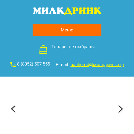
Меню
Товары не выбраны
8 (8352) 507-555
E-mail:
nachprod@милкдринк.рф
<
>